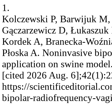
1.
Kolczewski P, Barwijuk M, 
Gączarzewicz D, Łukaszuk 
Kordek A, Branecka-Woźni
Płoska A. Noninvasive bipol
application on swine model.
[cited 2026 Aug. 6];42(1):2
https://scientificeditorial
bipolar-radiofrequency-vag