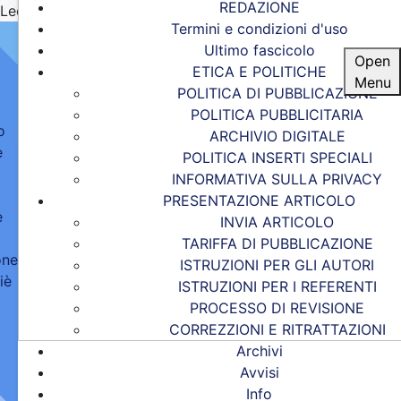
REDAZIONE
Leonardo da Vinci Journal
Termini e condizioni d'uso
Ultimo fascicolo
Open
ETICA E POLITICHE
Menu
POLITICA DI PUBBLICAZIONE
POLITICA PUBBLICITARIA
o
ARCHIVIO DIGITALE
e
POLITICA INSERTI SPECIALI
INFORMATIVA SULLA PRIVACY
PRESENTAZIONE ARTICOLO
e
INVIA ARTICOLO
TARIFFA DI PUBBLICAZIONE
one
ISTRUZIONI PER GLI AUTORI
iè
ISTRUZIONI PER I REFERENTI
PROCESSO DI REVISIONE
CORREZZIONI E RITRATTAZIONI
Archivi
Avvisi
Info